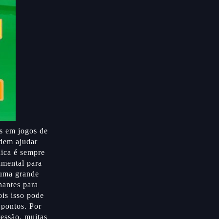
es em jogos de
odem ajudar
dica é sempre
amental para
 uma grande
hantes para
ois isso pode
 pontos. Por
ressão, muitas