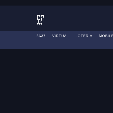
5637
VIRTUAL
LOTERIA
MOBIL