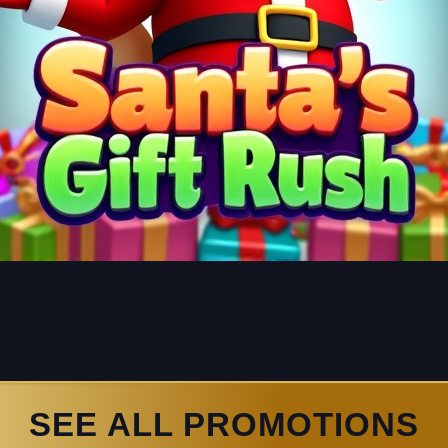
SEE ALL PROMOTIONS