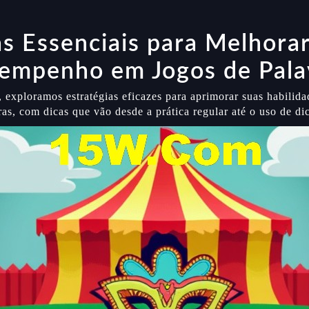
s Essenciais para Melhora
empenho em Jogos de Pala
, exploramos estratégias eficazes para aprimorar suas habilid
ras, com dicas que vão desde a prática regular até o uso de dic