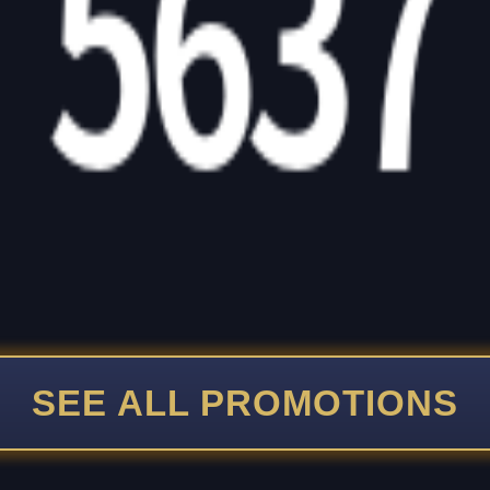
SEE ALL PROMOTIONS