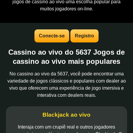
jogos de cassino ao vivo uma escolha popular para
muitos jogadores on-line.
Conecte-se
Registro
Cassino ao vivo do 5637 Jogos de
cassino ao vivo mais populares
No cassino ao vivo da 5637, você pode encontrar uma
variedade de jogos clássicos e populares com dealer ao
vivo que oferecem uma experiência de jogo imersiva e
interativa com dealers reais.
Blackjack ao vivo
Interaja com um crupiê real e outros jogadores