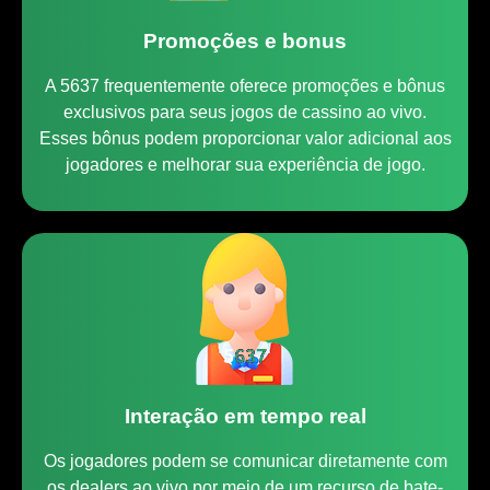
Promoções e bonus
A 5637 frequentemente oferece promoções e bônus
exclusivos para seus jogos de cassino ao vivo.
Esses bônus podem proporcionar valor adicional aos
jogadores e melhorar sua experiência de jogo.
Interação em tempo real
Os jogadores podem se comunicar diretamente com
os dealers ao vivo por meio de um recurso de bate-