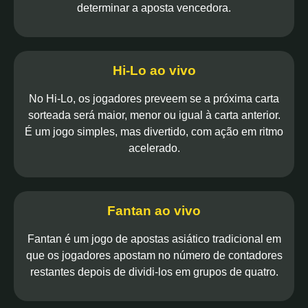
determinar a aposta vencedora.
Hi-Lo ao vivo
No Hi-Lo, os jogadores preveem se a próxima carta
sorteada será maior, menor ou igual à carta anterior.
É um jogo simples, mas divertido, com ação em ritmo
acelerado.
Fantan ao vivo
Fantan é um jogo de apostas asiático tradicional em
que os jogadores apostam no número de contadores
restantes depois de dividi-los em grupos de quatro.