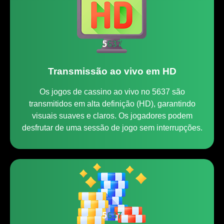
Transmissão ao vivo em HD
Os jogos de cassino ao vivo no 5637 são
transmitidos em alta definição (HD), garantindo
visuais suaves e claros. Os jogadores podem
desfrutar de uma sessão de jogo sem interrupções.