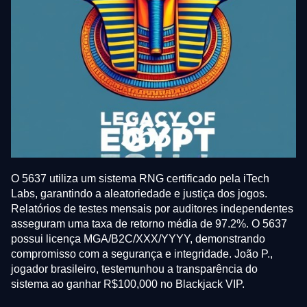
O 5637 utiliza um sistema RNG certificado pela iTech
Labs, garantindo a aleatoriedade e justiça dos jogos.
Relatórios de testes mensais por auditores independentes
asseguram uma taxa de retorno média de 97.2%. O 5637
possui licença MGA/B2C/XXX/YYYY, demonstrando
compromisso com a segurança e integridade. João P.,
jogador brasileiro, testemunhou a transparência do
sistema ao ganhar R$100,000 no Blackjack VIP.