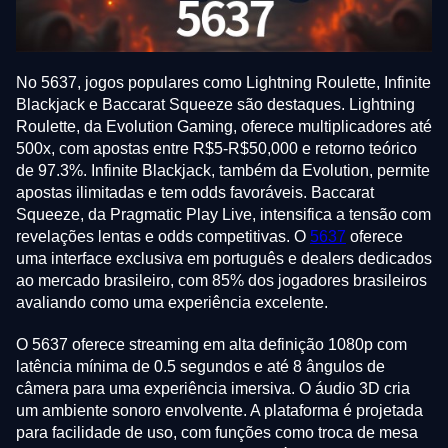
No 5637, jogos populares como Lightning Roulette, Infinite
Blackjack e Baccarat Squeeze são destaques. Lightning
Roulette, da Evolution Gaming, oferece multiplicadores até
500x, com apostas entre R$5-R$50,000 e retorno teórico
de 97.3%. Infinite Blackjack, também da Evolution, permite
apostas ilimitadas e tem odds favoráveis. Baccarat
Squeeze, da Pragmatic Play Live, intensifica a tensão com
revelações lentas e odds competitivas. O
5637
oferece
uma interface exclusiva em português e dealers dedicados
ao mercado brasileiro, com 85% dos jogadores brasileiros
avaliando como uma experiência excelente.
O 5637 oferece streaming em alta definição 1080p com
latência mínima de 0.5 segundos e até 8 ângulos de
câmera para uma experiência imersiva. O áudio 3D cria
um ambiente sonoro envolvente. A plataforma é projetada
para facilidade de uso, com funções como troca de mesa