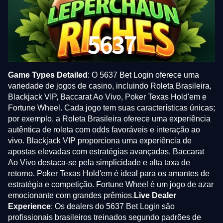
Game Types Detailed
: O 5637 Bet Login oferece uma
variedade de jogos de casino, incluindo Roleta Brasileira,
Blackjack VIP, Baccarat Ao Vivo, Poker Texas Hold'em e
Fortune Wheel. Cada jogo tem suas características únicas;
por exemplo, a Roleta Brasileira oferece uma experiência
autêntica de roleta com odds favoráveis e interação ao
vivo. Blackjack VIP proporciona uma experiência de
apostas elevadas com estratégias avançadas. Baccarat
Ao Vivo destaca-se pela simplicidade e alta taxa de
retorno. Poker Texas Hold'em é ideal para os amantes de
estratégia e competição. Fortune Wheel é um jogo de azar
emocionante com grandes prêmios.
Live Dealer
Experience
: Os dealers do 5637 Bet Login são
profissionais brasileiros treinados segundo padrões de