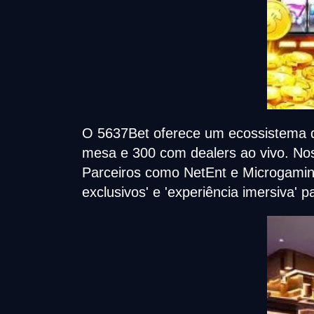
O 5637Bet oferece um ecossistema d
mesa e 300 com dealers ao vivo. Nos
Parceiros como NetEnt e Microgamin
exclusivos' e 'experiência imersiva' p