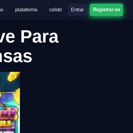
no
plataforma
colidir
Entrar
Registrar-se
ve Para
nsas