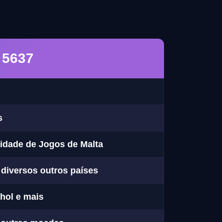
 5637
s
idade de Jogos de Malta
 diversos outros países
hol e mais