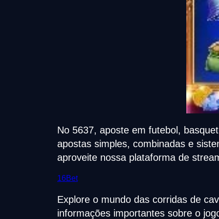
No 5637, aposte em futebol, basquete
apostas simples, combinadas e siste
aproveite nossa plataforma de strea
16Bet
Explore o mundo das corridas de ca
informações importantes sobre o jog