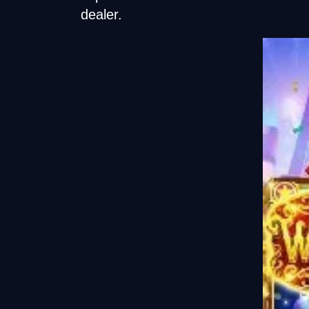
dealer.