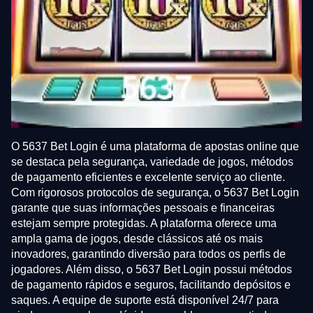
O 5637 Bet Login é uma plataforma de apostas online que
se destaca pela segurança, variedade de jogos, métodos
de pagamento eficientes e excelente serviço ao cliente.
Com rigorosos protocolos de segurança, o 5637 Bet Login
garante que suas informações pessoais e financeiras
estejam sempre protegidas. A plataforma oferece uma
ampla gama de jogos, desde clássicos até os mais
inovadores, garantindo diversão para todos os perfis de
jogadores. Além disso, o 5637 Bet Login possui métodos
de pagamento rápidos e seguros, facilitando depósitos e
saques. A equipe de suporte está disponível 24/7 para