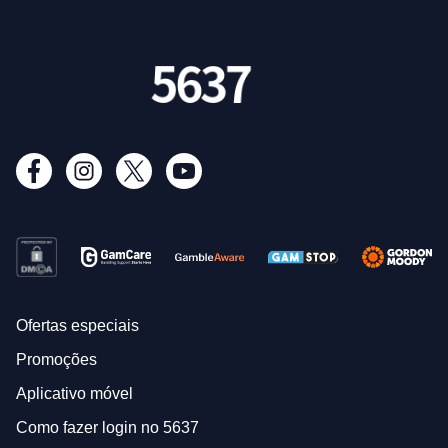
Ofertas especiais
Promoções
Aplicativo móvel
Como fazer login no 5637