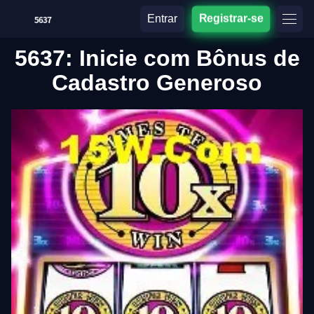
Entrar
Registrar-se
5637: Inicie com Bônus de
Cadastro Generoso