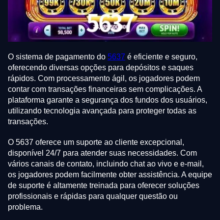
O sistema de pagamento do
5637
é eficiente e seguro,
oferecendo diversas opções para depósitos e saques
rápidos. Com processamento ágil, os jogadores podem
contar com transações financeiras sem complicações. A
plataforma garante a segurança dos fundos dos usuários,
utilizando tecnologia avançada para proteger todas as
transações.
O 5637 oferece um suporte ao cliente excepcional,
disponível 24/7 para atender suas necessidades. Com
vários canais de contato, incluindo chat ao vivo e e-mail,
os jogadores podem facilmente obter assistência. A equipe
de suporte é altamente treinada para oferecer soluções
profissionais e rápidas para qualquer questão ou
problema.